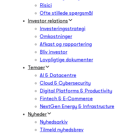
Risici
Ofte stillede spørgsmål
Investor relations
Investeringsstrategi
Omkostninger
Afkast og rapportering
Bliv investor
Lovpligtige dokumenter
Temaer
AI & Datacentre
Cloud & Cybersecurity
Digital Platforms & Productivity
Fintech & E-Commerce
NextGen Energy & Infrastructure
Nyheder
Nyhedsarkiv
Tilmeld nyhedsbrev