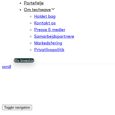
Portefølje
Om techwave
Holdet bag
Kontakt os
Presse & medier
Samarbejdspartnere
Markedsføring
Privatlivspolitik
Bliv investor
scroll
Toggle navigation