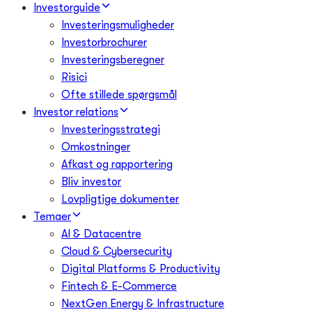
Investorguide
Investeringsmuligheder
Investorbrochurer
Investeringsberegner
Risici
Ofte stillede spørgsmål
Investor relations
Investeringsstrategi
Omkostninger
Afkast og rapportering
Bliv investor
Lovpligtige dokumenter
Temaer
AI & Datacentre
Cloud & Cybersecurity
Digital Platforms & Productivity
Fintech & E-Commerce
NextGen Energy & Infrastructure