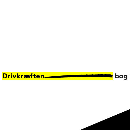
Drivkræften
bag 