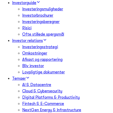
Investorguide
Investeringsmuligheder
Investorbrochurer
Investeringsberegner
Risici
Ofte stillede spørgsmål
Investor relations
Investeringsstrategi
Omkostninger
Afkast og rapportering
Bliv investor
Lovpligtige dokumenter
Temaer
AI & Datacentre
Cloud & Cybersecurity
Digital Platforms & Productivity
Fintech & E-Commerce
NextGen Energy & Infrastructure