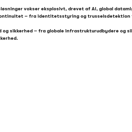
d-løsninger vokser eksplosivt, drevet af AI, global datam
ontinuitet – fra identitetsstyring og trusselsdetektion 
d og sikkerhed – fra globale infrastrukturudbydere og s
kkerhed.