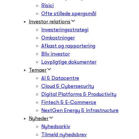
Risici
Ofte stillede spørgsmål
Investor relations
Investeringsstrategi
Omkostninger
Afkast og rapportering
Bliv investor
Lovpligtige dokumenter
Temaer
AI & Datacentre
Cloud & Cybersecurity
Digital Platforms & Productivity
Fintech & E-Commerce
NextGen Energy & Infrastructure
Nyheder
Nyhedsarkiv
Tilmeld nyhedsbrev