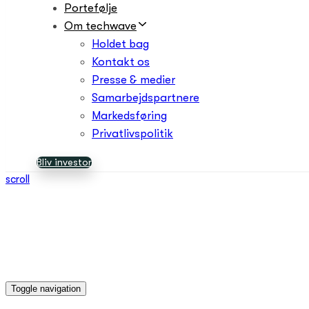
Portefølje
Om techwave
Holdet bag
Kontakt os
Presse & medier
Samarbejdspartnere
Markedsføring
Privatlivspolitik
Bliv investor
scroll
Toggle navigation