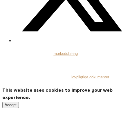
Indholdet på hjemmesiden er
markedsføring
for fonden techwave og skal
ikke betragtes som personlig investeringsrådgivning.
Vi henviser potentielle investorer til at læse prospektet og dokumentet
med central information under
lovpligtige dokumenter
.
This website uses cookies to improve your web
experience.
Accept