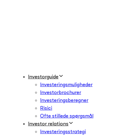
Skip
Skip
links
to
primary
navigation
Skip
to
content
Investorguide
Investeringsmuligheder
Investorbrochurer
Investeringsberegner
Risici
Ofte stillede spørgsmål
Investor relations
Investeringsstrategi