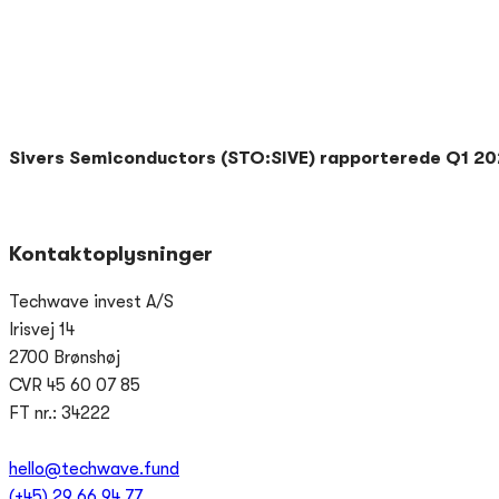
Sivers Semiconductors (STO:SIVE) rapporterede Q1 202
Kontaktoplysninger
Techwave invest A/S
Irisvej 14
2700 Brønshøj
CVR 45 60 07 85
FT nr.: 34222
hello@techwave.fund
(+45) 29 66 94 77