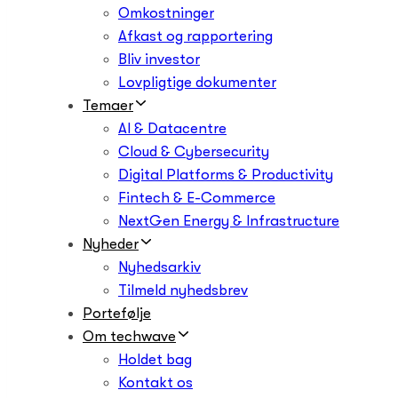
Omkostninger
Afkast og rapportering
Bliv investor
Lovpligtige dokumenter
Temaer
AI & Datacentre
Cloud & Cybersecurity
Digital Platforms & Productivity
Fintech & E-Commerce
NextGen Energy & Infrastructure
Nyheder
Nyhedsarkiv
Tilmeld nyhedsbrev
Portefølje
Om techwave
Holdet bag
Kontakt os