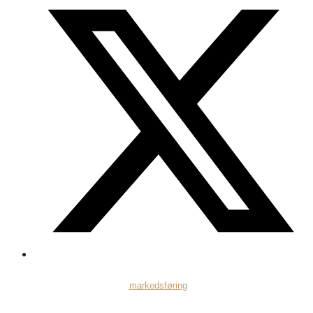
Indholdet på hjemmesiden er
markedsføring
for fonden techwave og skal
ikke betragtes som personlig investeringsrådgivning.