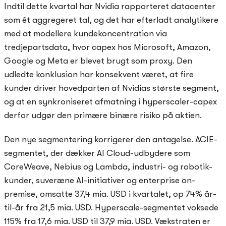
Indtil dette kvartal har Nvidia rapporteret datacenter
som ét aggregeret tal, og det har efterladt analytikere
med at modellere kundekoncentration via
tredjepartsdata, hvor capex hos Microsoft, Amazon,
Google og Meta er blevet brugt som proxy. Den
udledte konklusion har konsekvent været, at fire
kunder driver hovedparten af Nvidias største segment,
og at en synkroniseret afmatning i hyperscaler-capex
derfor udgør den primære binære risiko på aktien.
Den nye segmentering korrigerer den antagelse. ACIE-
segmentet, der dækker AI Cloud-udbydere som
CoreWeave, Nebius og Lambda, industri- og robotik-
kunder, suveræne AI-initiativer og enterprise on-
premise, omsatte 37,4 mia. USD i kvartalet, op 74% år-
til-år fra 21,5 mia. USD. Hyperscale-segmentet voksede
115% fra 17,6 mia. USD til 37,9 mia. USD. Vækstraten er