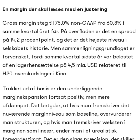
En margin der skal læses med en justering
Gross margin steg til 75,0% non-GAAP fra 60,8% i
samme kvartal året før. På overfladen er det en spread
på 14,2 procentpoint, og det er det højeste niveau i
selskabets historie. Men sammenligningsgrundlaget er
forvansket, fordi samme kvartal sidste år var belastet
af en lagerhensættelse på 4,5 mia. USD relateret til
H20-overskudslager i Kina.
Trukket ud af basis er den underliggende
marginekspansion fortsat positiv, men mere
afdæmpet. Det betyder, at hvis man fremskriver det
nuværende marginniveau som baseline, overvurderer
man strukturen, og hvis man fremskriver væksten i
marginen som lineær, ender man i et urealistisk
forwardestimat. Det er den slags præcision, der skiller