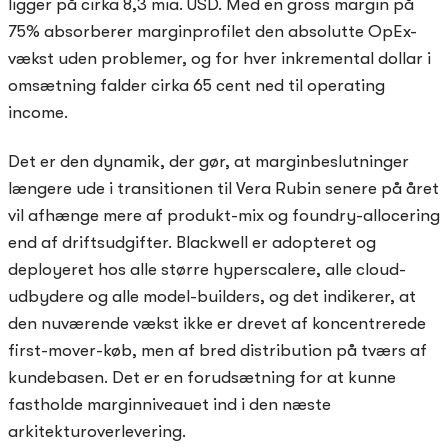
ligger på cirka 8,3 mia. USD. Med en gross margin på
75% absorberer marginprofilet den absolutte OpEx-
vækst uden problemer, og for hver inkremental dollar i
omsætning falder cirka 65 cent ned til operating
income.
Det er den dynamik, der gør, at marginbeslutninger
længere ude i transitionen til Vera Rubin senere på året
vil afhænge mere af produkt-mix og foundry-allocering
end af driftsudgifter. Blackwell er adopteret og
deployeret hos alle større hyperscalere, alle cloud-
udbydere og alle model-builders, og det indikerer, at
den nuværende vækst ikke er drevet af koncentrerede
first-mover-køb, men af bred distribution på tværs af
kundebasen. Det er en forudsætning for at kunne
fastholde marginniveauet ind i den næste
arkitekturoverlevering.