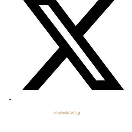
Indholdet på hjemmesiden er
markedsføring
for fonden techwave og skal
ikke betragtes som personlig investeringsrådgivning.
Vi henviser potentielle investorer til at læse prospektet og dokumentet