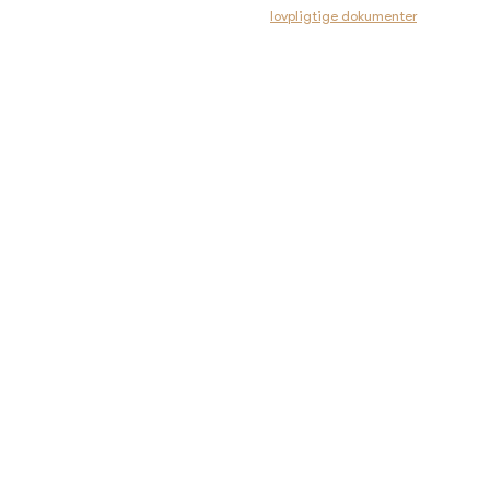
med central information under
lovpligtige dokumenter
.