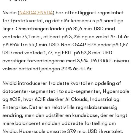
Nvidia (
NASDAQ:NVDA
) har offentliggjort regnskabet
for første kvartal, og det slår konsensus på samtlige
linjer. Omsætningen lander på 81,6 mia. USD mod
ventede 79,1 mia., et beat på 3,2% og en vækst år-til-år
på 85% fra 44,1 mia. USD. Non-GAAP EPS ender på 1,87
USD mod ventede 1,77, og EBIT på 53,8 mia. USD
overstiger forventningerne med 3,4%. På GAAP-niveau
vokser nettoindtjeningen 211% år-til-år.
Nvidia introducerer fra dette kvartal en opdeling af
datacenter-segmentet i to sub-segmenter, Hyperscale
og ACIE, hvor ACIE dækker AI Clouds, Industrial og
Enterprise. Det er en relativ lille regnskabsmæssig
ændring, men den udstiller en kundebase, der er langt
mere balanceret end den udbredte fortælling om
Nvidia. Hyperscale omsatte 37,9 mia. USD i kvartalet,