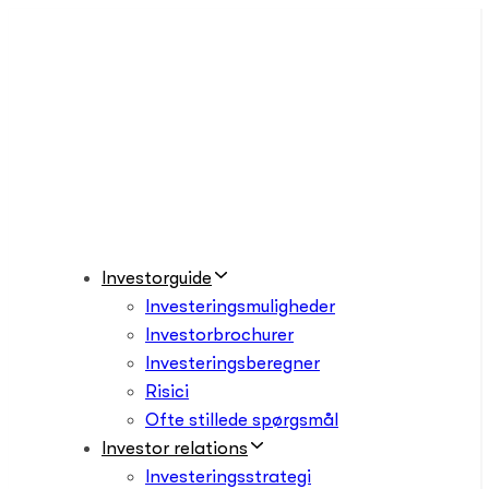
Skip
Skip
links
to
primary
navigation
Skip
to
content
Investorguide
Investeringsmuligheder
Investorbrochurer
Investeringsberegner
Risici
Ofte stillede spørgsmål
Investor relations
Investeringsstrategi