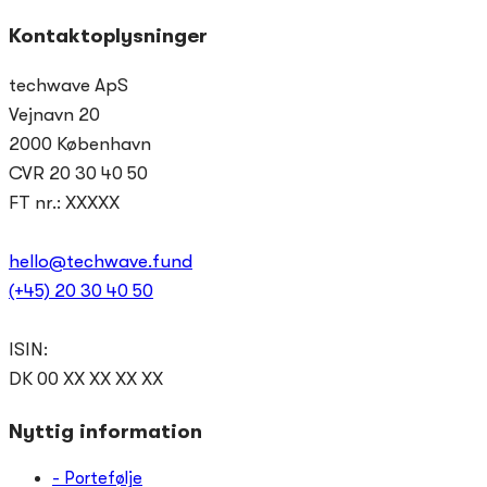
Skip
Skip
Kontaktoplysninger
links
to
techwave ApS
primary
navigation
Vejnavn 20
Skip
2000 København
to
CVR 20 30 40 50
content
FT nr.: XXXXX
hello@techwave.fund
(+45) 20 30 40 50
ISIN:
DK 00 XX XX XX XX
Nyttig information
- Portefølje