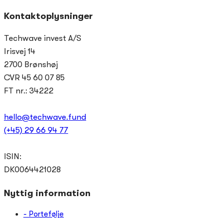
Skip
Skip
Kontaktoplysninger
links
to
Techwave invest A/S
primary
navigation
Irisvej 14
Skip
2700 Brønshøj
to
CVR 45 60 07 85
content
FT nr.: 34222
hello@techwave.fund
(+45) 29 66 94 77
ISIN:
DK0064421028
Nyttig information
- Portefølje