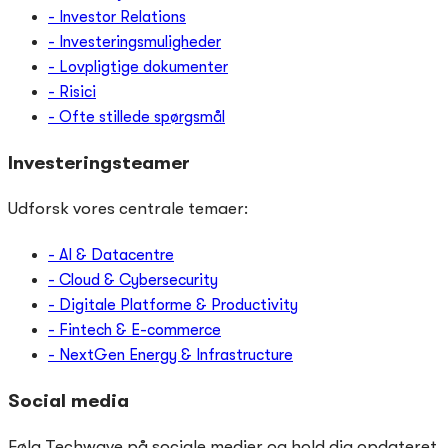
- Investor Relations
- Investeringsmuligheder
- Lovpligtige dokumenter
- Risici
- Ofte stillede spørgsmål
Investeringsteamer
Udforsk vores centrale temaer:
- AI & Datacentre
- Cloud & Cybersecurity
- Digitale Platforme & Productivity
- Fintech & E-commerce
- NextGen Energy & Infrastructure
Social media
Følg Techwave på sociale medier og hold dig opdateret